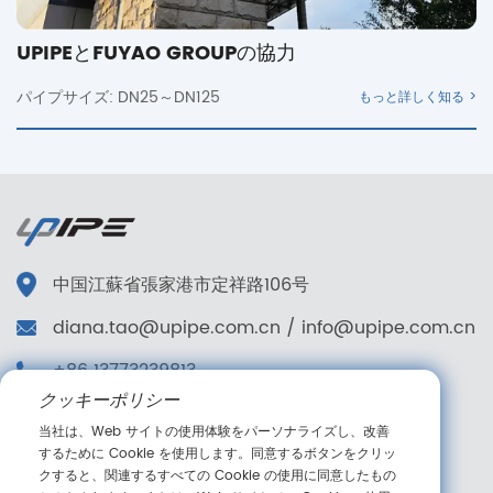
UPIPEとSCHERDELの協力
パイプサイズ:
っと詳しく知る >
もっと
中国江蘇省張家港市定祥路106号
diana.tao@upipe.com.cn
/
info@upipe.com.cn
+86 13773239813
クッキーポリシー
+86 13773239813
当社は、Web サイトの使用体験をパーソナライズし、改善
私たちに従ってください
するために Cookie を使用します。同意するボタンをクリッ
クすると、関連するすべての Cookie の使用に同意したもの