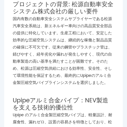
プロジェクトの背景: 松源自動車安全
システム株式会社の厳しい要件
国内有数の自動車安全システムサプライヤーである松源
汽車安全系統は、新エネルギー車向けの高品質安全部品
の提供に特化しています。生産工程において、安定した
効率的な圧縮空気システムは、継続的な稼働と製品品質
の確保に不可欠です。従来の鋼管やプラスチック管は、
錆びやすく、経年劣化や漏れが発生しやすく、現代の自
動車製造の高い基準を満たすことが困難です。そのた
め、松源は圧縮空気供給における効率性、安全性、そし
て環境性能を保証するため、最終的にUpipeのアルミ合
金製圧縮空気パイプラインシステムを選択しました。
Upipeアルミ合金パイプ：NEV製造
を支える技術的優位性
Upipe のアルミ合金製圧縮空気パイプは、軽量設計、耐
腐食性、漏れゼロ、設置の容易さを特徴としており、松