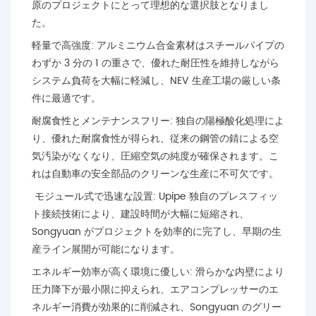
原のプロジェクトにとって理想的な選択肢となりまし
た。
軽量で高強度: アルミニウム合金素材はスチールパイプの
わずか 3 分の 1 の重さで、優れた耐圧性を維持しながら
システム負荷を大幅に軽減し、NEV 生産工場の厳しい条
件に最適です。
耐腐食性とメンテナンスフリー: 独自の陽極酸化処理によ
り、優れた耐腐食性が得られ、従来の鋼管の錆による空
気汚染がなくなり、圧縮空気の純度が確保されます。こ
れは自動車の安全部品のクリーンな生産に不可欠です。
モジュール式で迅速な設置: Upipe 独自のプレスフィッ
ト接続技術により、建設時間が大幅に短縮され、
Songyuan がプロジェクトを効率的に完了し、早期の生
産ライン展開が可能になります。
エネルギー効率が高く環境に優しい: 滑らかな内壁により
圧力降下が最小限に抑えられ、エアコンプレッサーのエ
ネルギー消費が効果的に削減され、Songyuan のグリー